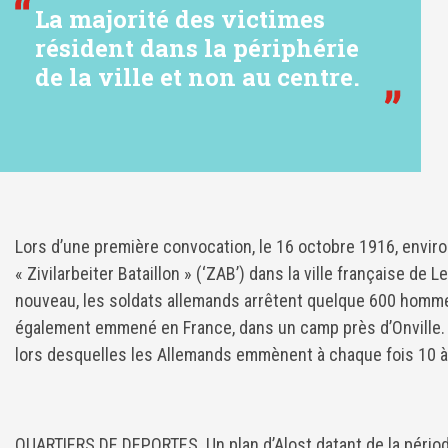
La majorité des victimes
résident dans la périphérie
de la ville et non au centre.
Lors d’une première convocation, le 16 octobre 1916, envi
« Zivilarbeiter Bataillon » (‘ZAB’) dans la ville française de
nouveau, les soldats allemands arrêtent quelque 600 homme
également emmené en France, dans un camp près d’Onville. P
lors desquelles les Allemands emmènent à chaque fois 10 
QUARTIERS DE DEPORTES. Un plan d’Alost datant de la pério