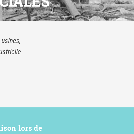
CIALES
 usines,
strielle
aison lors de