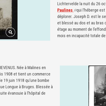
Lichtervelde la nuit du 26 o
Paulines
(link is external)
qui l’héberge est
déplorer. Joseph D. est le se
et blessé au dos et au bras 
étage au moment de l’effondr
mois en incapacité totale de 
REVENUS. Née à Malines en
uis 1908 et tient un commerce
 le 19 juin 1918 qu’une bombe
 rue Longue à Bruges. Blessée à
duite évanouie à l’hôpital de