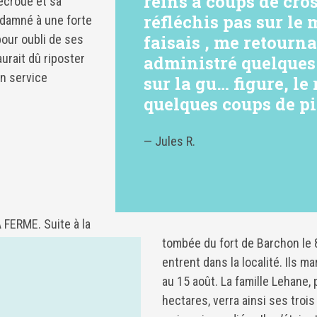
reins à coups de cros
 écroué et sa
réfléchis pas sur le
ndamné à une forte
faisais , me retournan
our oubli de ses
aurait dû riposter
administré quelques
en service
sur la gu… figure, le
quelques coups de pi
— Jules R.
FERME. Suite à la
tombée du fort de Barchon le 
entrent dans la localité. Ils m
au 15 août. La famille Lehane, 
hectares, verra ainsi ses trois