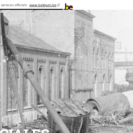
services officiels :
www.belgium.be
(link is
external)