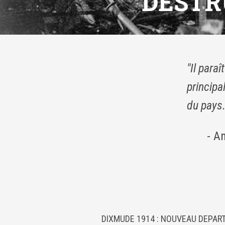
DESTR
"Il para
principa
du pays.
- A
DIXMUDE 1914 : NOUVEAU DEPAR