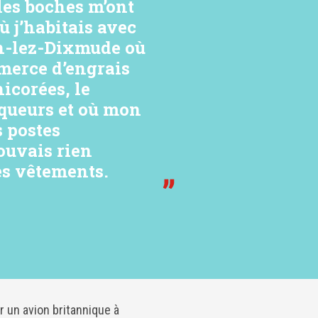
les boches m’ont
ù j’habitais avec
n-lez-Dixmude où
merce d’engrais
icorées, le
iqueurs et où mon
s postes
pouvais rien
s vêtements.
 un avion britannique à