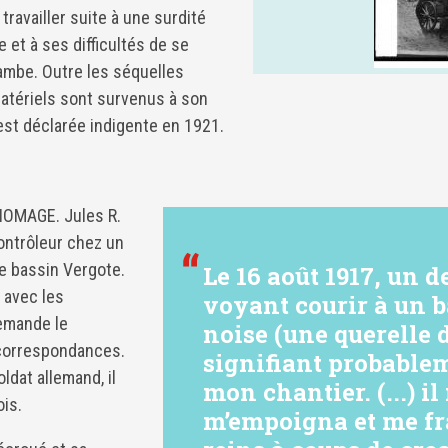
ravailler suite à une surdité
 et à ses difficultés de se
jambe. Outre les séquelles
atériels sont survenus à son
est déclarée indigente en 1921.
OMAGE. Jules R.
 contrôleur chez un
e bassin Vergote.
Le 16 août 1917, un 
s avec les
voyant courir à un 
lemande le
noise (une querelle
 correspondances.
signifiant probable
ldat allemand, il
mon chantier. (...) i
is.
m’empoigna et me fr