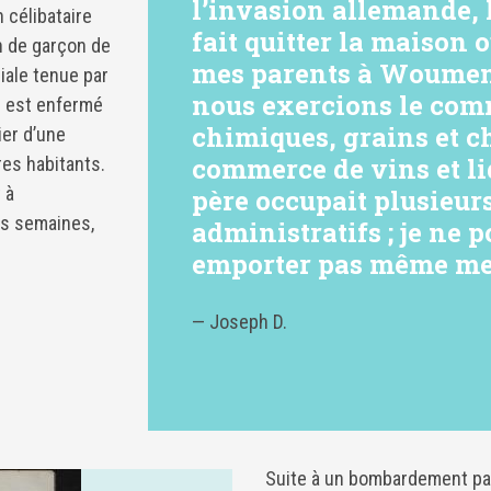
l’invasion allemande, 
célibataire
fait quitter la maison o
n de garçon de
mes parents à Woume
iale tenue par
nous exercions le com
il est enfermé
chimiques, grains et ch
ier d’une
commerce de vins et l
es habitants.
 à
père occupait plusieur
es semaines,
administratifs ; je ne 
emporter pas même me
— Joseph D.
Suite à un bombardement par