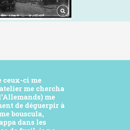
de ceux-ci me
batelier me chercha
 d’Allemands) me
ment de déguerpir à
l me bouscula,
appa dans les