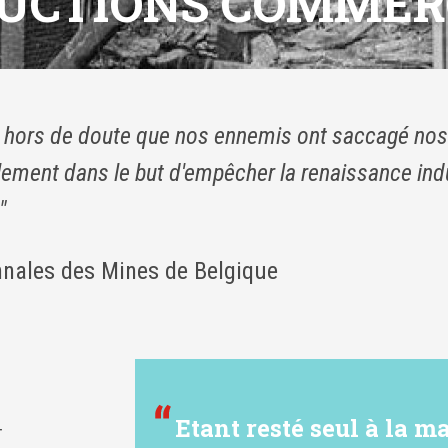
UCTIONS COMMER
ît hors de doute que nos ennemis ont saccagé nos
lement dans le but d'empêcher la renaissance indu
"
nnales des Mines de Belgique
Etant resté seul à la m
T