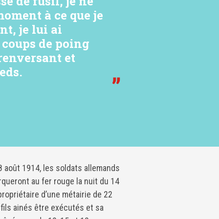
se de fusil, je ne
 moment à ce que je
t, je lui ai
 coups de poing
 renversant et
eds.
8 août 1914, les soldats allemands
arqueront au fer rouge la nuit du 14
propriétaire d’une métairie de 22
 fils ainés être exécutés et sa