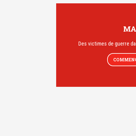
MA
Des victimes de guerre da
COMMENC