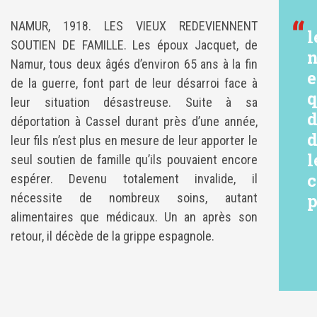
NAMUR, 1918. LES VIEUX REDEVIENNENT
l
SOUTIEN DE FAMILLE. Les époux Jacquet, de
n
Namur, tous deux âgés d’environ 65 ans à la fin
e
de la guerre, font part de leur désarroi face à
q
leur situation désastreuse. Suite à sa
d
déportation à Cassel durant près d’une année,
d
leur fils n’est plus en mesure de leur apporter le
l
seul soutien de famille qu’ils pouvaient encore
c
espérer. Devenu totalement invalide, il
p
nécessite de nombreux soins, autant
alimentaires que médicaux. Un an après son
retour, il décède de la grippe espagnole.