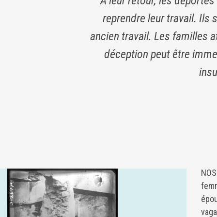
A leur retour, les déporté
reprendre leur travail. Ils
ancien travail. Les familles
déception peut être immen
ins
NOS 
femm
épou
vaga