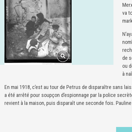
Merx
va t
mark
N’ay
nomb
rech
de s
ou d
à na
En mai 1918, c’est au tour de Petrus de disparaître sans laiss
a été arrêté pour soupçon d’espionnage par la police secrète
revient à la maison, puis disparaît une seconde fois. Paulin