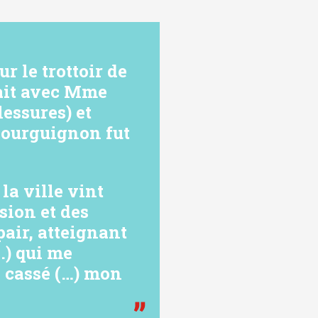
r le trottoir de
sait avec Mme
essures) et
Bourguignon fut
la ville vint
sion et des
pair, atteignant
.) qui me
e cassé (…) mon