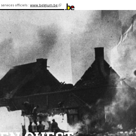
services officiels :
www.belgium.be
(link is
external)