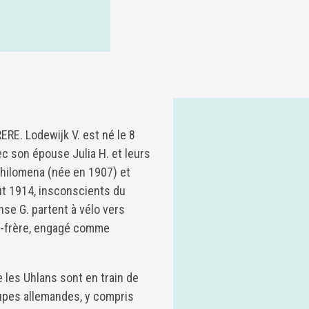
E. Lodewijk V. est né le 8
vec son épouse Julia H. et leurs
 Philomena (née en 1907) et
ût 1914, insconscients du
nse G. partent à vélo vers
u-frère, engagé comme
 les Uhlans sont en train de
oupes allemandes, y compris