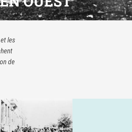
 EN OUEST
et les
chent
ion de