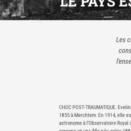
LE PAYS 
Les c
cons
l'ens
CHOC POST-TRAUMATIQUE. Evelina 
1855 à Merchtem. En 1914, elle es
astronome à l’Observatoire Royal d
garçons et une fille nés entre 1881